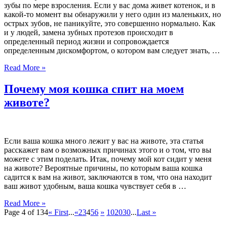
зубы по мере взросления. Если у вас дома живет котенок, и в
какой-то момент вы обнаружили у него один из маленьких, но
острых зубов, не паникуйте, это совершенно нормально. Как
и у людей, замена зубных протезов происходит в
определенный период жизни и сопровождается
определенным дискомфортом, о котором вам следует знать, …
Read More »
Почему моя кошка спит на моем
животе?
Если ваша кошка много лежит у вас на животе, эта статья
расскажет вам о возможных причинах этого и о том, что вы
можете с этим поделать. Итак, почему мой кот сидит у меня
на животе? Вероятные причины, по которым ваша кошка
садится к вам на живот, заключаются в том, что она находит
ваш живот удобным, ваша кошка чувствует себя в …
Read More »
Page 4 of 134
« First
...
«
2
3
4
5
6
»
10
20
30
...
Last »