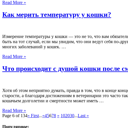
Read More »
Как мерить температуру у кошки?
Измерение температуры у кошки — это не то, что вам обязатель
быть на тот случай, если мы увидим, что они ведут себя по-д
многих заболеваний у кошек. …
Read More »
Что происходит с душой кошки после с
Хотя об этом неприятно думать, правда в том, что в конце к
старости, а благодаря достижениям в ветеринарии это часто т
кошачьем долголетии и смертности может иметь …
Read More »
Page 6 of 134
« First
...
«
4
5
6
7
8
»
10
20
30
...
Last »
Популярное: