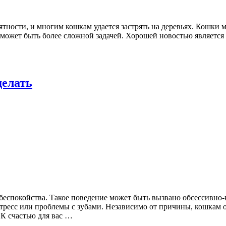
риятности, и многим кошкам удается застрять на деревьях. Кошк
 может быть более сложной задачей. Хорошей новостью является т
делать
я беспокойства. Такое поведение может быть вызвано обсессивн
тресс или проблемы с зубами. Независимо от причины, кошкам оп
К счастью для вас …