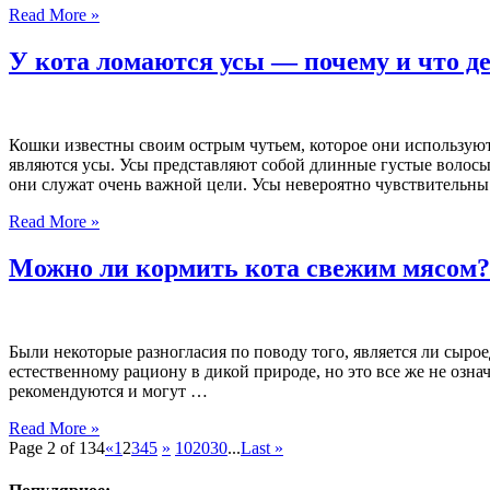
Read More »
У кота ломаются усы — почему и что д
Кошки известны своим острым чутьем, которое они используют
являются усы. Усы представляют собой длинные густые волосы,
они служат очень важной цели. Усы невероятно чувствительн
Read More »
Можно ли кормить кота свежим мясом?
Были некоторые разногласия по поводу того, является ли сыр
естественному рациону в дикой природе, но это все же не озна
рекомендуются и могут …
Read More »
Page 2 of 134
«
1
2
3
4
5
»
10
20
30
...
Last »