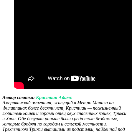
Автор статьи:
Кристиан Адамс
Американский эмигрант, живущий в Метро Манила на
Филиппинах более десяти лет, Кристиан — пожизненный
любитель кошек и гордый отец двух спасенных кошек, Трикси
и Хлои. Обе девушки раньше были среди толп бездомных,
которые бродят по городам и сельской местности.
Трехлетнюю Трикси вытащили из подстилки, найденной под