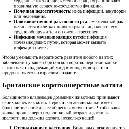
сердечные клетки вдоль стенки сердца ограничивают
правильную сердечно-сосудистую функцию.
Почечная недостаточность
: из-за инфекций, закупорки
или недоедания.
Плоскоклеточный рак полости рта
: смертельный рак
начинается в клетках полости рта и лица кошки, его
трудно обнаружить, и он очень агрессивен.
Инфекции мочевыводящих путей
: инфекция
мочевыводящих путей, которая может вызвать
инфекции почек.
Чтобы уменьшить вероятность развития любого из этих
заболеваний у вашей британской короткошерстной кошки,
важно начать надлежащий уход в молодом возрасте и
продолжать его во взрослом возрасте.
Британские короткошерстные котята
Большинство владельцев домашних животных принимают
своих кошек как котят. Первый год жизни кошки имеет
большое значение для ее общего самочувствия. Чтобы ваша
кошка прошла через подростковый возраст и достигла
зрелости, вы должны сделать несколько вещей.
Стерилизация и кастрация
. Во-первых, рекомендуется