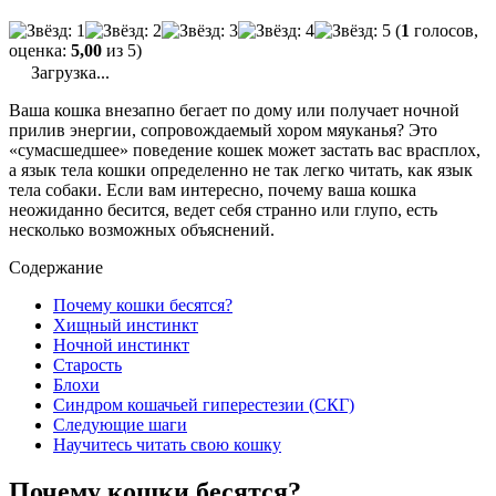
(
1
голосов,
оценка:
5,00
из 5)
Загрузка...
Ваша кошка внезапно бегает по дому или получает ночной
прилив энергии, сопровождаемый хором мяуканья? Это
«сумасшедшее» поведение кошек может застать вас врасплох,
а язык тела кошки определенно не так легко читать, как язык
тела собаки. Если вам интересно, почему ваша кошка
неожиданно бесится, ведет себя странно или глупо, есть
несколько возможных объяснений.
Содержание
Почему кошки бесятся?
Хищный инстинкт
Ночной инстинкт
Старость
Блохи
Синдром кошачьей гиперестезии (СКГ)
Следующие шаги
Научитесь читать свою кошку
Почему кошки бесятся?