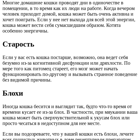
Многие домашние кошки проводят дни в одиночестве в
помещении, в то время как их люди на работе. Когда вечером
человек приходит домой, кошка может быть очень активна и
хочет поиграть. Если у нее нет выхода для всей этой энергии,
кошка может вести себя сумасшедшим образом. Котята
особенно энергичны.
Старость
Если у вас есть кошка постарше, возможно, она ведет себя
безумно из-за когнитивной дисфункции или дряхлости. По
мере того как питомец стареет, его мозг может начать
функционировать по-другому и вызывать странное поведение
без видимой причины.
Блохи
Иногда кошка бесится и выглядит так, будто что-то время от
времени кусает ее из-за блох. В частности, при мяукании ваша
кошка может быть сверхчувствительной к укусам блох или
просто чесаться в недоступном для нее месте.
Если вы подозреваете, что у вашей кошки есть блохи, лечите
всех пушистых животных в доме рецептурным препаратом,