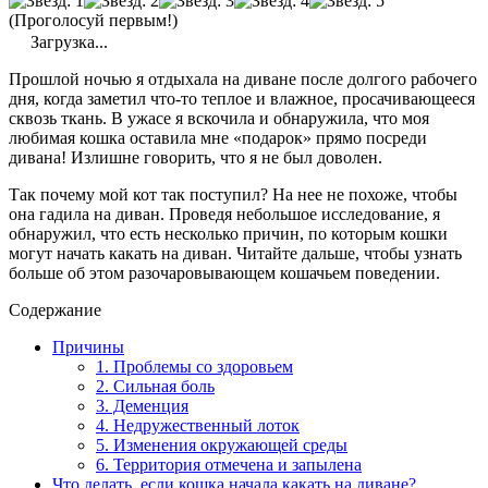
(Проголосуй первым!)
Загрузка...
Прошлой ночью я отдыхала на диване после долгого рабочего
дня, когда заметил что-то теплое и влажное, просачивающееся
сквозь ткань. В ужасе я вскочила и обнаружила, что моя
любимая кошка оставила мне «подарок» прямо посреди
дивана! Излишне говорить, что я не был доволен.
Так почему мой кот так поступил? На нее не похоже, чтобы
она гадила на диван. Проведя небольшое исследование, я
обнаружил, что есть несколько причин, по которым кошки
могут начать какать на диван. Читайте дальше, чтобы узнать
больше об этом разочаровывающем кошачьем поведении.
Содержание
Причины
1. Проблемы со здоровьем
2. Сильная боль
3. Деменция
4. Недружественный лоток
5. Изменения окружающей среды
6. Территория отмечена и запылена
Что делать, если кошка начала какать на диване?