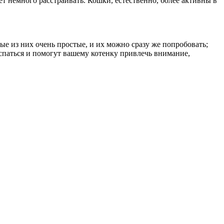
ет немного расстраивать. Кошки, естественно, более активны в
рые из них очень простые, и их можно сразу же попробовать;
спаться и помогут вашему котенку привлечь внимание,