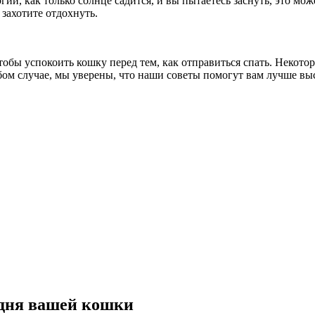
и, как только солнце садится, и вы пытаетесь заснуть, это мож
 захотите отдохнуть.
чтобы успокоить кошку перед тем, как отправиться спать. Некото
ом случае, мы уверены, что наши советы помогут вам лучше вы
 дня вашей кошки