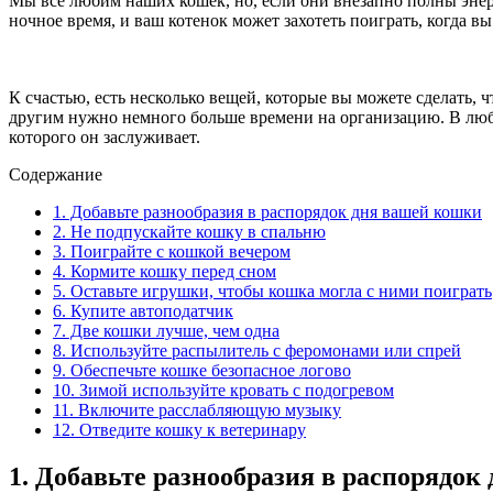
Мы все любим наших кошек, но, если они внезапно полны энерги
ночное время, и ваш котенок может захотеть поиграть, когда вы
К счастью, есть несколько вещей, которые вы можете сделать, 
другим нужно немного больше времени на организацию. В люб
которого он заслуживает.
Содержание
1. Добавьте разнообразия в распорядок дня вашей кошки
2. Не подпускайте кошку в спальню
3. Поиграйте с кошкой вечером
4. Кормите кошку перед сном
5. Оставьте игрушки, чтобы кошка могла с ними поиграть
6. Купите автоподатчик
7. Две кошки лучше, чем одна
8. Используйте распылитель с феромонами или спрей
9. Обеспечьте кошке безопасное логово
10. Зимой используйте кровать с подогревом
11. Включите расслабляющую музыку
12. Отведите кошку к ветеринару
1. Добавьте разнообразия в распорядок