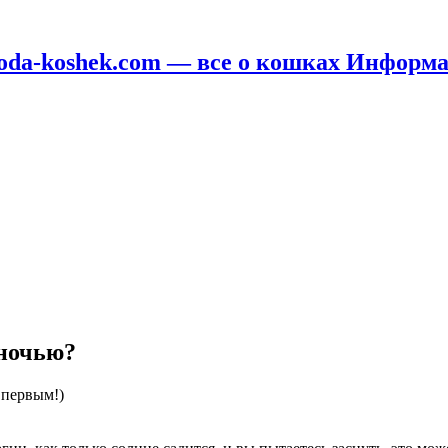
oda-koshek.com — все о кошках Информ
 ночью?
 первым!)