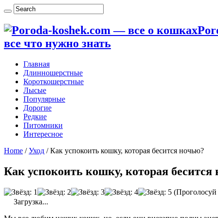
Por
все что нужно знать
Главная
Длинношерстные
Короткошерстные
Лысые
Популярные
Дорогие
Редкие
Питомники
Интересное
Home
/
Уход
/
Как успокоить кошку, которая бесится ночью?
Как успокоить кошку, которая бесится
(Проголосуй
Загрузка...