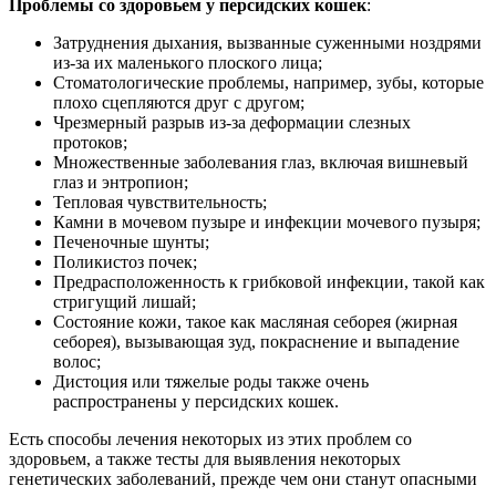
Проблемы со здоровьем у персидских кошек
:
Затруднения дыхания, вызванные суженными ноздрями
из-за их маленького плоского лица;
Стоматологические проблемы, например, зубы, которые
плохо сцепляются друг с другом;
Чрезмерный разрыв из-за деформации слезных
протоков;
Множественные заболевания глаз, включая вишневый
глаз и энтропион;
Тепловая чувствительность;
Камни в мочевом пузыре и инфекции мочевого пузыря;
Печеночные шунты;
Поликистоз почек;
Предрасположенность к грибковой инфекции, такой как
стригущий лишай;
Состояние кожи, такое как масляная себорея (жирная
себорея), вызывающая зуд, покраснение и выпадение
волос;
Дистоция или тяжелые роды также очень
распространены у персидских кошек.
Есть способы лечения некоторых из этих проблем со
здоровьем, а также тесты для выявления некоторых
генетических заболеваний, прежде чем они станут опасными