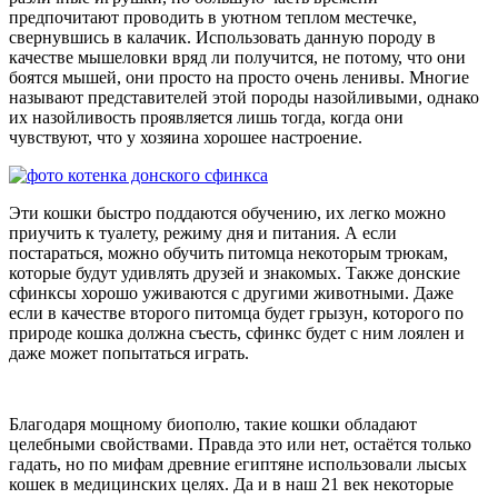
предпочитают проводить в уютном теплом местечке,
свернувшись в калачик. Использовать данную породу в
качестве мышеловки вряд ли получится, не потому, что они
боятся мышей, они просто на просто очень ленивы. Многие
называют представителей этой породы назойливыми, однако
их назойливость проявляется лишь тогда, когда они
чувствуют, что у хозяина хорошее настроение.
Эти кошки быстро поддаются обучению, их легко можно
приучить к туалету, режиму дня и питания. А если
постараться, можно обучить питомца некоторым трюкам,
которые будут удивлять друзей и знакомых. Также донские
сфинксы хорошо уживаются с другими животными. Даже
если в качестве второго питомца будет грызун, которого по
природе кошка должна съесть, сфинкс будет с ним лоялен и
даже может попытаться играть.
Благодаря мощному биополю, такие кошки обладают
целебными свойствами. Правда это или нет, остаётся только
гадать, но по мифам древние египтяне использовали лысых
кошек в медицинских целях. Да и в наш 21 век некоторые