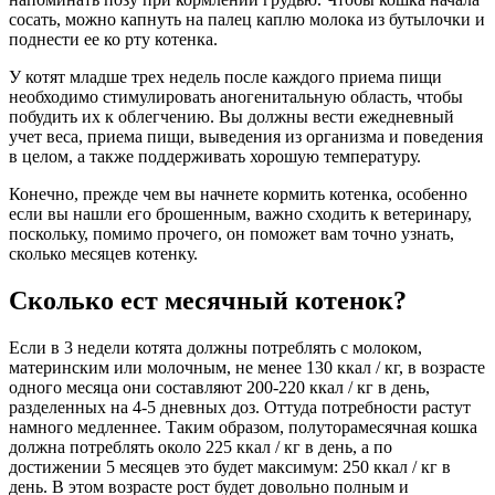
сосать, можно капнуть на палец каплю молока из бутылочки и
поднести ее ко рту котенка.
У котят младше трех недель после каждого приема пищи
необходимо стимулировать аногенитальную область, чтобы
побудить их к облегчению. Вы должны вести ежедневный
учет веса, приема пищи, выведения из организма и поведения
в целом, а также поддерживать хорошую температуру.
Конечно, прежде чем вы начнете кормить котенка, особенно
если вы нашли его брошенным, важно сходить к ветеринару,
поскольку, помимо прочего, он поможет вам точно узнать,
сколько месяцев котенку.
Сколько ест месячный котенок?
Если в 3 недели котята должны потреблять с молоком,
материнским или молочным, не менее 130 ккал / кг, в возрасте
одного месяца они составляют 200-220 ккал / кг в день,
разделенных на 4-5 дневных доз. Оттуда потребности растут
намного медленнее. Таким образом, полуторамесячная кошка
должна потреблять около 225 ккал / кг в день, а по
достижении 5 месяцев это будет максимум: 250 ккал / кг в
день. В этом возрасте рост будет довольно полным и