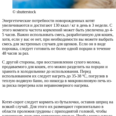
© shutterstock
Энергетические потребности новорожденных котят
увеличиваются и достигают 130 ккал / кг в день в 3 недели. С
этого момента частота кормлений может быть увеличена до 4-
5 часов. Важно использовать смесь, разработанную для кошек,
хотя, если у вас ее нет, при необходимости вы можете выбрать
смесь для экстренных случаев для щенков. Если он в виде
порошка, следует готовить не более одной порции в течение
48 часов за раз.
С другой стороны, при восстановлении сухого молока,
продаваемого для кошек, его можно разделить на порции и
хранить в холодильнике до использования. Перед
использованием их следует нагреть до 35-38 ºC, погрузив в
теплую водяную баню, но никогда в микроволновую печь из-
за риска перегрева или неравномерного нагрева.
Котят-сирот следует кормить из бутылочки, оставив шприц на
всякий случай. Для этого их размещают горизонтально в
области пролежня грудины с приподнятой головой, чтобы
напоминать позу при кормлении грудью. Чтобы кошка начала