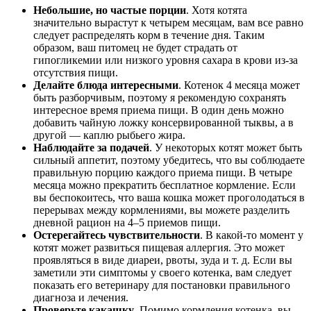
Небольшие, но частые порции
. Хотя котята
значительно вырастут к четырем месяцам, вам все равно
следует распределять корм в течение дня. Таким
образом, ваш питомец не будет страдать от
гипогликемии или низкого уровня сахара в крови из-за
отсутствия пищи.
Делайте блюда интересными
. Котенок 4 месяца может
быть разборчивым, поэтому я рекомендую сохранять
интересное время приема пищи. В один день можно
добавить чайную ложку консервированной тыквы, а в
другой — каплю рыбьего жира.
Наблюдайте за подачей
. У некоторых котят может быть
сильный аппетит, поэтому убедитесь, что вы соблюдаете
правильную порцию каждого приема пищи. В четыре
месяца можно прекратить бесплатное кормление. Если
вы беспокоитесь, что ваша кошка может проголодаться в
перерывах между кормлениями, вы можете разделить
дневной рацион на 4–5 приемов пищи.
Остерегайтесь чувствительности
. В какой-то момент у
котят может развиться пищевая аллергия. Это может
проявляться в виде диареи, рвоты, зуда и т. д. Если вы
заметили эти симптомы у своего котенка, вам следует
показать его ветеринару для постановки правильного
диагноза и лечения.
Проверьте какашку
. Помимо кормления котенка, вы