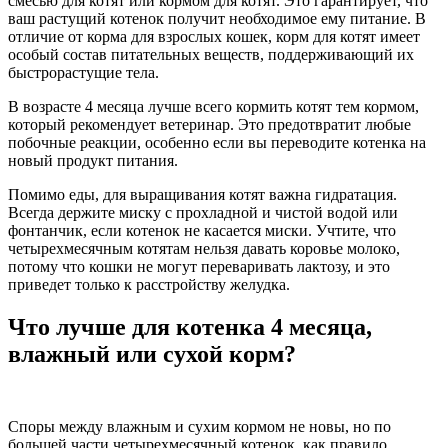
смесью для котят или кормом для котят. Это гарантирует, что
ваш растущий котенок получит необходимое ему питание. В
отличие от корма для взрослых кошек, корм для котят имеет
особый состав питательных веществ, поддерживающий их
быстрорастущие тела.
В возрасте 4 месяца лучше всего кормить котят тем кормом,
который рекомендует ветеринар. Это предотвратит любые
побочные реакции, особенно если вы переводите котенка на
новый продукт питания.
Помимо еды, для выращивания котят важна гидратация.
Всегда держите миску с прохладной и чистой водой или
фонтанчик, если котенок не касается миски. Учтите, что
четырехмесячным котятам нельзя давать коровье молоко,
потому что кошки не могут переваривать лактозу, и это
приведет только к расстройству желудка.
Что лучше для котенка 4 месяца,
влажный или сухой корм?
Споры между влажным и сухим кормом не новы, но по
большей части четырехмесячный котенок, как правило,