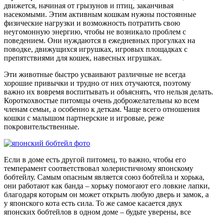
движется, начиная от грызунов и птиц, заканчивая
насекомыми. Этим активным кошкам нужны постоянные
физические нагрузки и возможность потратить свою
неугомонную энергию, чтобы не возникало проблем с
поведением. Они нуждаются в ежедневных прогулках на
поводке, движущихся игрушках, игровых площадках с
препятствиями для кошек, навесных игрушках.
Эти животные быстро усваивают различные не всегда
хорошие привычки и трудно от них отучаются, поэтому
важно их вовремя воспитывать и объяснять, что нельзя делать.
Короткохвостые питомцы очень доброжелательны ко всем
членам семьи, а особенно к деткам. Чаще всего отношения
кошки с малышом партнерские и игровые, реже
покровительственные.
Если в доме есть другой питомец, то важно, чтобы его
темперамент соответствовал холеристичному японскому
бобтейлу. Самым опасным является союз бобтейла и хорька,
они работают как банда – хорьку помогают его ловкие лапки,
благодаря которым он может открыть любую дверь и замок, а
у японского кота есть сила. То же самое касается двух
японских бобтейлов в одном доме – будьте уверены, все