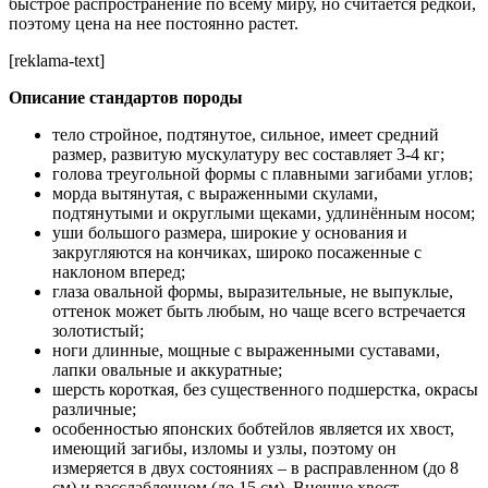
быстрое распространение по всему миру, но считается редкой,
поэтому цена на нее постоянно растет.
[reklama-text]
Описание стандартов породы
тело стройное, подтянутое, сильное, имеет средний
размер, развитую мускулатуру вес составляет 3-4 кг;
голова треугольной формы с плавными загибами углов;
морда вытянутая, с выраженными скулами,
подтянутыми и округлыми щеками, удлинённым носом;
уши большого размера, широкие у основания и
закругляются на кончиках, широко посаженные с
наклоном вперед;
глаза овальной формы, выразительные, не выпуклые,
оттенок может быть любым, но чаще всего встречается
золотистый;
ноги длинные, мощные с выраженными суставами,
лапки овальные и аккуратные;
шерсть короткая, без существенного подшерстка, окрасы
различные;
особенностью японских бобтейлов является их хвост,
имеющий загибы, изломы и узлы, поэтому он
измеряется в двух состояниях – в расправленном (до 8
см) и расслабленном (до 15 см). Внешне хвост