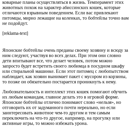
коварные планы осуществляться в жизнь. Темперамент этих
животных похож на характер абиссинских кошек, которые
отличаются взрывным поведением. Если вас привлекают
питомцы, мирно лежащие на коленках, то бобтейлы точно вам
не подойдут.
[reklama-text]
Японские бобтейлы очень преданы своему хозяину и всюду за
ним следуют, участвуя во всех делах. При этом они словно
дети впитывают все, что делает человек, потом можно
запросто будет встретить своего любимца в посудном шкафу
или стиральной машинке. Если этот питомец с любопытством
наблюдает, как хозяин вынимает пакет с мусором из корзины,
то позже он обязательно постарается проникнуть к нему.
Любознательность и интеллект этих кошек помогают обучить
их любым командам, главное делать это в игровой форме.
Японские бобтейлы отлично понимают слово «нельзя», но
отговорить их от задуманного почти нереально, но если
заинтересовать животное чем-то другим и тем самым
переключить на что-то другое, например, на прогулку или
активные игры, то можно избежать урона.