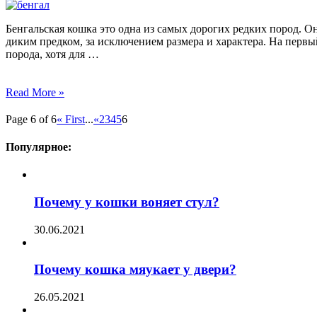
Бенгальская кошка это одна из самых дорогих редких пород. Он
диким предком, за исключением размера и характера. На первый 
порода, хотя для …
Read More »
Page 6 of 6
« First
...
«
2
3
4
5
6
Популярное:
Почему у кошки воняет стул?
30.06.2021
Почему кошка мяукает у двери?
26.05.2021