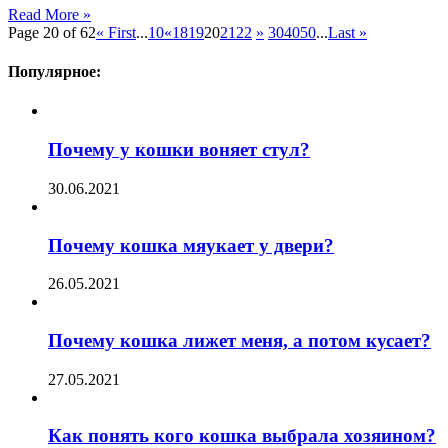
Read More »
Page 20 of 62
« First
...
10
«
18
19
20
21
22
»
30
40
50
...
Last »
Популярное:
Почему у кошки воняет стул?
30.06.2021
Почему кошка мяукает у двери?
26.05.2021
Почему кошка лижет меня, а потом кусает?
27.05.2021
Как понять кого кошка выбрала хозяином?