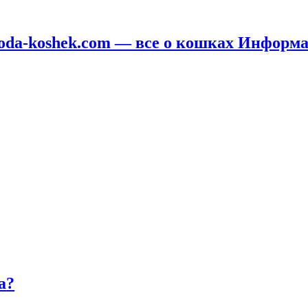
oda-koshek.com — все о кошках Информ
а?